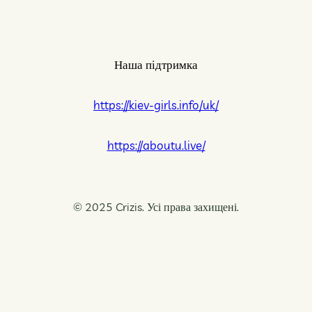
впливає
впливають
значенн
на
на
для
сексуальні
гармонію
сексуаль
Наша підтримка
стосунки
та
близькос
та
довіру
й
зміцнює
в
емоційно
https://kiev-girls.info/uk/
кохання
стосунках
гармонії
https://aboutu.live/
© 2025 Crizis. Усі права захищені.