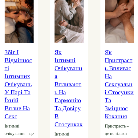
Як
Як
Пристраст
Інтимні
Пристраст
Ь Та Її
Очікуванн
Ь Впливає
Значення
Я
На
Для
Впливают
Сексуальн
Сексуальн
Ь На
І Стосунки
Ої
Гармонію
Та
Близькості
Та Довіру
Зміцнює
Й
В
Кохання
Емоційної
Стосунках
Гармонії
Пристрасть –
це не тільки
Інтимні
Пристрасть –