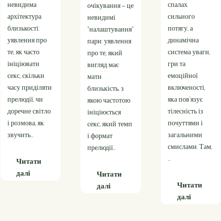
спалах
очікування – це
це не тільки
сильного
невидимі
спалах
потягу, а
“налаштування”
бажання, а ціла
динамічна
пари: уявлення
екосистема
система уваги,
про те, який
відчуттів,
гри та
вигляд має
смислів і
емоційної
мати
ритуалів, що
включеності,
близькість, з
з’єднує
яка пов’язує
якою частотою
тілесний потяг,
тілесність із
ініціюється
емоційну
почуттями і
секс, який темп
теплоту і
загальними
і формат
повагу до
смислами. Там,
прелюдії…
кордонів. Вона…
…
Читати
Читати
Читати
:
:
далі
далі
:
далі
Як
Пристра
Як
інтимні
та
пристрасть
очікування
її