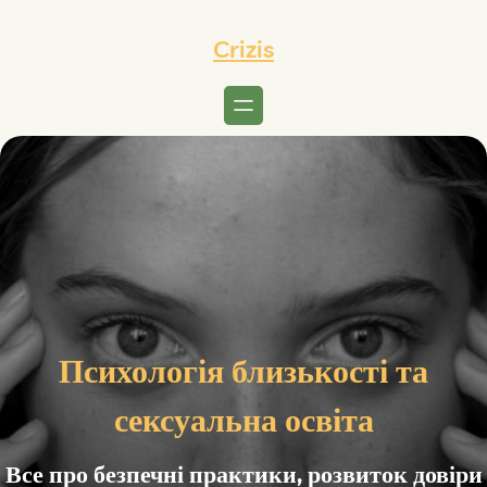
Перейти
до
Crizis
вмісту
Психологія близькості та
сексуальна освіта
Все про безпечні практики, розвиток довіри